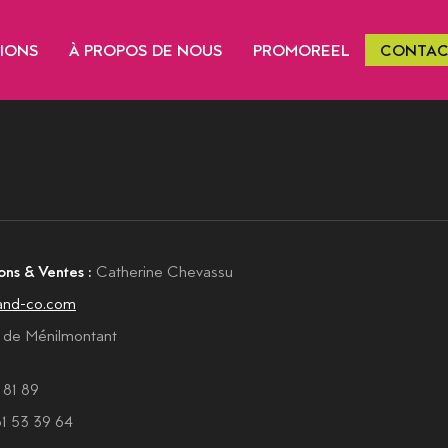
TIONS
À PROPOS DE NOUS
PROMOREEL
CONTAC
ons & Ventes :
Catherine Chevassu
and-co.com
e de Ménilmontant
 81 89
1 53 39 64