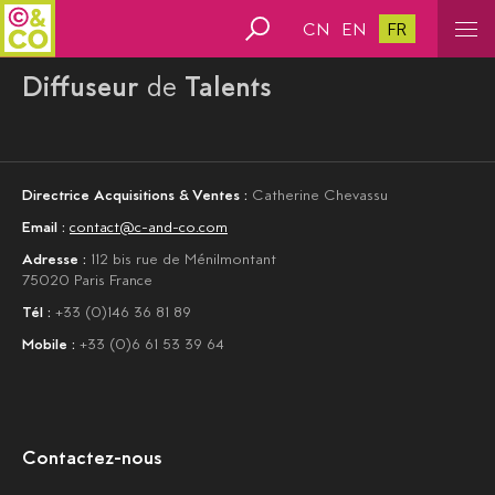
CN
EN
FR
Diffuseur
de
Talents
Directrice Acquisitions & Ventes :
Catherine Chevassu
Email :
contact@c-and-co.com
Adresse :
112 bis rue de Ménilmontant
75020 Paris France
Tél :
+33 (0)146 36 81 89
Mobile :
+33 (0)6 61 53 39 64
Contactez-nous