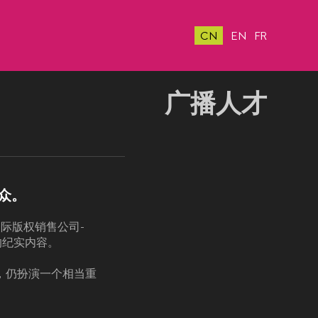
CN
EN
FR
广播人才
众。
立国际版权销售公司-
的纪实内容。
，仍扮演一个相当重