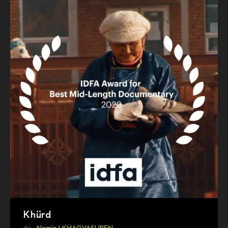
Khürd
de ,
Nomin LKHAGVASUREN