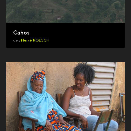
Cahos
de ,
Hervé ROESCH