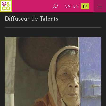
CN
EN
FR
Diffuseur
de
Talents