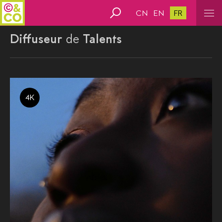
CN
EN
FR
Diffuseur
de
Talents
4K