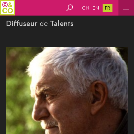
CN
EN
FR
Diffuseur
de
Talents