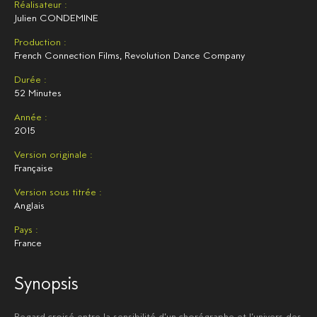
Réalisateur :
Julien CONDEMINE
Production :
French Connection Films, Revolution Dance Company
Durée :
52 Minutes
Année :
2015
Version originale :
Française
Version sous titrée :
Anglais
Pays :
France
Synopsis
Regard croisé entre la sensibilité d’un chorégraphe et l’univers des