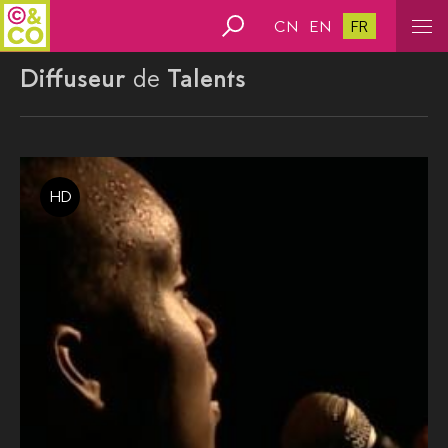
CN
EN
FR
Diffuseur
de
Talents
HD