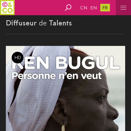
CN
EN
FR
Diffuseur
de
Talents
HD