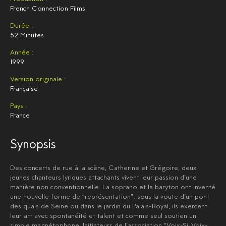
French Connection Films
Durée :
52 Minutes
Année :
1999
Version originale :
Française
Pays :
France
Synopsis
Des concerts de rue à la scène, Catherine et Grégoire, deux
jeunes chanteurs lyriques attachants vivent leur passion d’une
manière non conventionnelle. La soprano et la baryton ont inventé
une nouvelle forme de “représentation”: sous la voute d’un pont
des quais de Seine ou dans le jardin du Palais-Royal, ils exercent
leur art avec spontanéité et talent et comme seul soutien un
simple magnétophone. Initiateurs de l’association “Voix-Si, Voix-