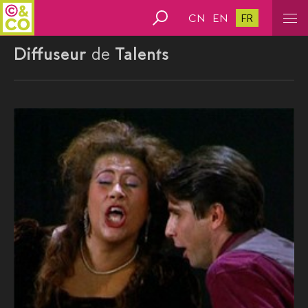
CN
EN
FR
Diffuseur
de
Talents