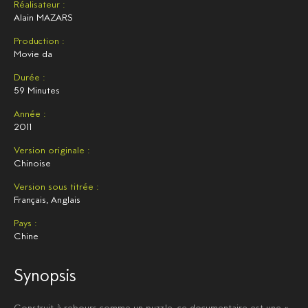
Réalisateur :
Alain MAZARS
Production :
Movie da
Durée :
59 Minutes
Année :
2011
Version originale :
Chinoise
Version sous titrée :
Français, Anglais
Pays :
Chine
Synopsis
Construit à rebours comme un puzzle, ce documentaire est une «