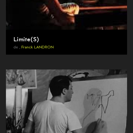
Limite(S)
de ,
Franck LANDRON