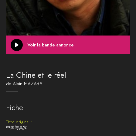
Voir la bande annonce
La Chine et le réel
de
Alain MAZARS
Fiche
TItre original :
中国与真实