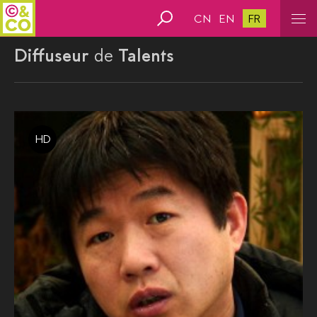
CN
EN
FR
Diffuseur
de
Talents
HD